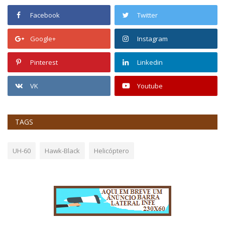
Facebook
Twitter
Google+
Instagram
Pinterest
Linkedin
VK
Youtube
TAGS
UH-60
Hawk-Black
Helicóptero