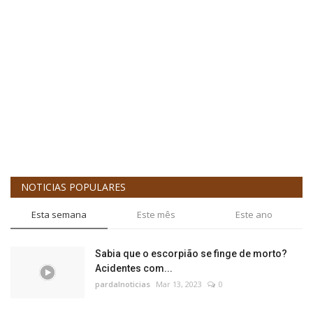
G
d
pa
NOTICIAS POPULARES
Esta semana
Este mês
Este ano
Sabia que o escorpião se finge de morto?
Acidentes com...
pardalnoticias
Mar 13, 2023
0