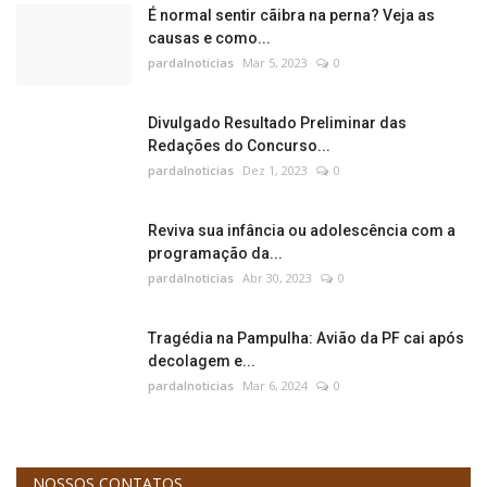
É normal sentir cãibra na perna? Veja as
causas e como...
pardalnoticias
Mar 5, 2023
0
Divulgado Resultado Preliminar das
Redações do Concurso...
pardalnoticias
Dez 1, 2023
0
Reviva sua infância ou adolescência com a
programação da...
pardalnoticias
Abr 30, 2023
0
Tragédia na Pampulha: Avião da PF cai após
decolagem e...
pardalnoticias
Mar 6, 2024
0
NOSSOS CONTATOS