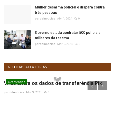
Mulher desarma policial e dispara contra
três pessoas
pardalnoticias
Abr 1, 2024
0
Governo estuda contratar 500 policiais
militares da reserva...
pardalnoticias
Mar 6, 2024
0
NOTICIAS ALEATÓRIAS
Ocorrências
Vírus altera os dados de transferência Pix
pardalnoticias
Mar 9, 2023
0