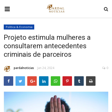
HOME
Política & Economia
DISTRITO FEDERAL
Projeto estimula mulheres a
BRASIL
consultarem antecedentes
MUNDO
criminais de parceiros
VÍDEOS VIRAIS
pardalnoticias
Jan 24, 2024
0
COMO ANUNCIAR
QUEM SOMOS
CONTATO