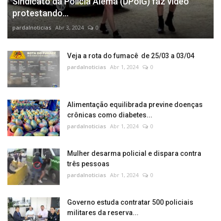
Sindicato da Polícia Alemã (DPolG) faz vídeo
protestando...
pardalnoticias
Abr 3, 2024
0
Veja a rota do fumacê de 25/03 a 03/04
pardalnoticias
Abr 1, 2024
0
Alimentação equilibrada previne doenças
crônicas como diabetes...
pardalnoticias
Abr 1, 2024
0
Mulher desarma policial e dispara contra
três pessoas
pardalnoticias
Abr 1, 2024
0
Governo estuda contratar 500 policiais
militares da reserva...