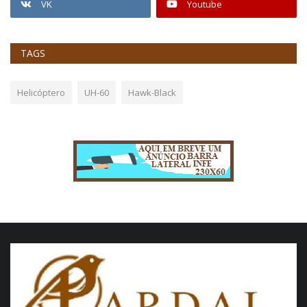
VK
Youtube
TAGS
Helicóptero
UH-60
Hawk-Black