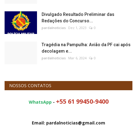
Divulgado Resultado Preliminar das
Redações do Concurso...
pardalnoticias
Dez 1, 2023
0
Tragédia na Pampulha: Avião da PF cai após
decolagem e...
pardalnoticias
Mar 6, 2024
0
NOSSOS CONTATOS
+55 61 99450-9400
WhatsApp
-
Email: pardalnoticias@gmail.com