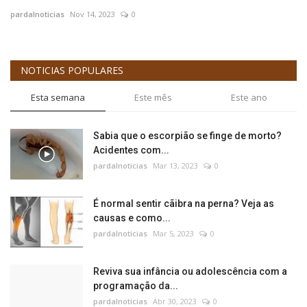
pardalnoticias
Nov 14, 2023
0
pa
NOTICIAS POPULARES
Esta semana
Este mês
Este ano
Sabia que o escorpião se finge de morto?
Acidentes com...
pardalnoticias
Mar 13, 2023
0
É normal sentir cãibra na perna? Veja as
causas e como...
pardalnoticias
Mar 5, 2023
0
Reviva sua infância ou adolescência com a
programação da...
pardalnoticias
Abr 30, 2023
0