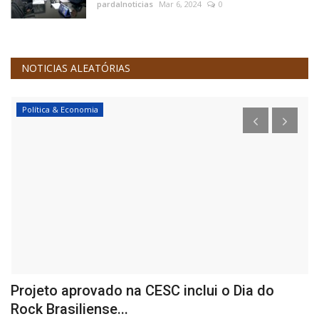
pardalnoticias
Mar 6, 2024
0
NOTICIAS ALEATÓRIAS
Política & Economia
3
Projeto aprovado na CESC inclui o Dia do
D
Rock Brasiliense...
L