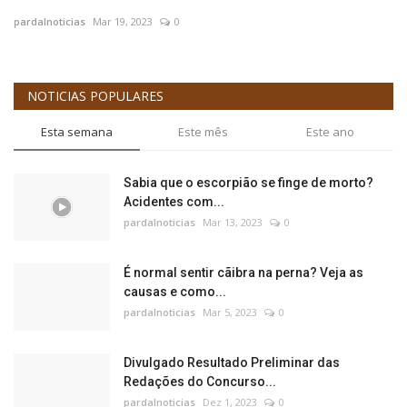
pardalnoticias
Mar 19, 2023
0
NOTICIAS POPULARES
Esta semana
Este mês
Este ano
Sabia que o escorpião se finge de morto?
Acidentes com...
pardalnoticias
Mar 13, 2023
0
É normal sentir cãibra na perna? Veja as
causas e como...
pardalnoticias
Mar 5, 2023
0
Divulgado Resultado Preliminar das
Redações do Concurso...
pardalnoticias
Dez 1, 2023
0