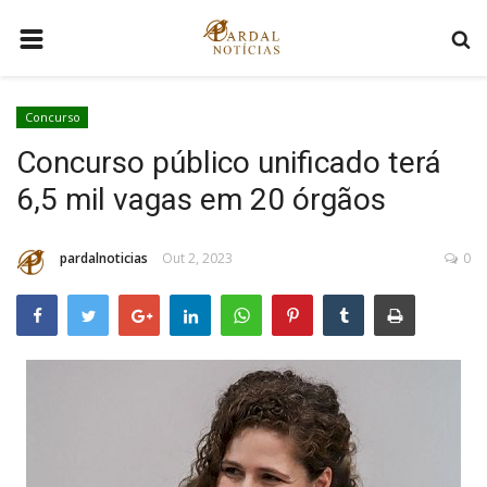
HOME
Concurso
DISTRITO FEDERAL
Concurso público unificado terá
BRASIL
6,5 mil vagas em 20 órgãos
MUNDO
VÍDEOS VIRAIS
pardalnoticias
Out 2, 2023
0
COMO ANUNCIAR
QUEM SOMOS
CONTATO