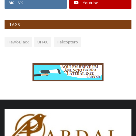
VK
Youtube
TAGS
Hawk-Black
UH-60
Helicóptero