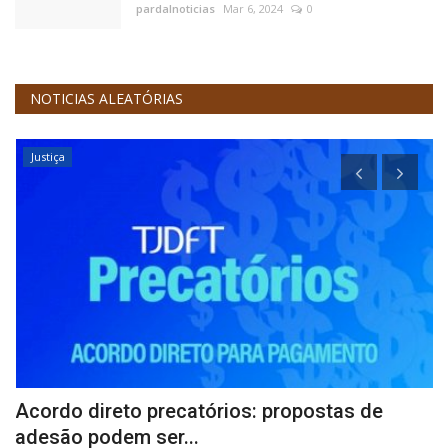
pardalnoticias
Mar 6, 2024
0
NOTICIAS ALEATÓRIAS
Justiça
o
Acordo direto precatórios: propostas de
B
adesão podem ser...
pa