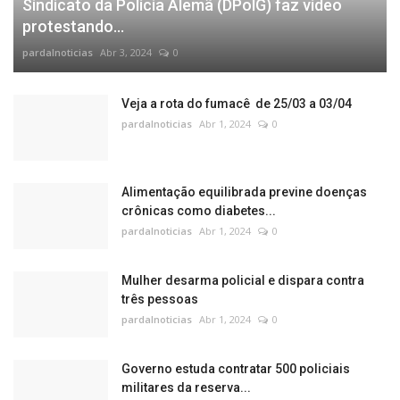
Sindicato da Polícia Alemã (DPolG) faz vídeo
protestando...
pardalnoticias
Abr 3, 2024
0
Veja a rota do fumacê de 25/03 a 03/04
pardalnoticias
Abr 1, 2024
0
Alimentação equilibrada previne doenças
crônicas como diabetes...
pardalnoticias
Abr 1, 2024
0
Mulher desarma policial e dispara contra
três pessoas
pardalnoticias
Abr 1, 2024
0
Governo estuda contratar 500 policiais
militares da reserva...