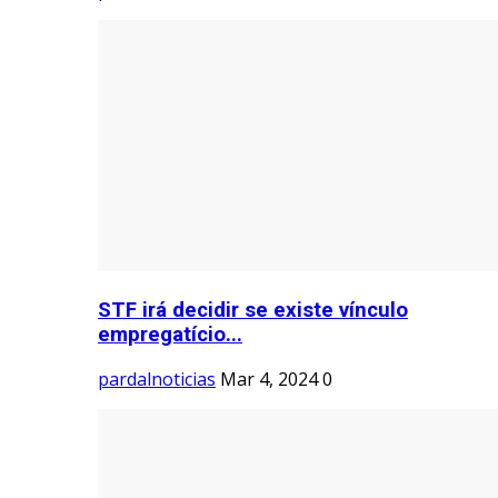
STF irá decidir se existe vínculo
empregatício...
pardalnoticias
Mar 4, 2024
0