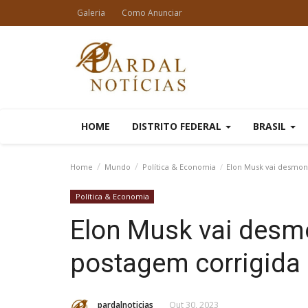
Galeria
Como Anunciar
HOME
DISTRITO FEDERAL
BRASIL
Home
Mundo
Política & Economia
Elon Musk vai desmone
Política & Economia
Elon Musk vai desmo
postagem corrigida
pardalnoticias
Out 30, 2023