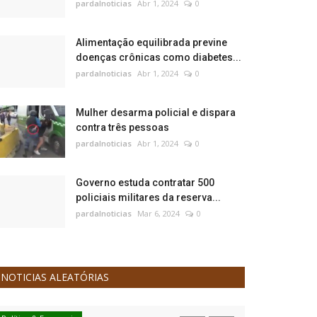
pardalnoticias
Abr 1, 2024
0
Alimentação equilibrada previne
doenças crônicas como diabetes...
pardalnoticias
Abr 1, 2024
0
Mulher desarma policial e dispara
contra três pessoas
pardalnoticias
Abr 1, 2024
0
Governo estuda contratar 500
policiais militares da reserva...
pardalnoticias
Mar 6, 2024
0
NOTICIAS ALEATÓRIAS