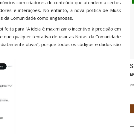
Diversão & Turismo
 anúncios com criadores de conteúdo que atendem a certos
ores e interações. No entanto, a nova política de Musk
otas da Comunidade como enganosas.
feita para "A ideia é maximizar o incentivo à precisão em
e que qualquer tentativa de usar as Notas da Comunidade
diatamente óbvia", porque todos os códigos e dados são
ta um
Brasília: Baile dos Sonhos reúne Stevie
S
B e outros nomes...
a
pardalnoticias
Nov 5, 2023
0
pa