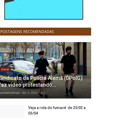
POSTAGENS RECOMENDADAS
Geral
Sindicato da Polícia Alemã (DPolG)
faz vídeo protestando...
pardalnoticias
Abr 3, 2024
0
Veja a rota do fumacê de 25/03 a
03/04