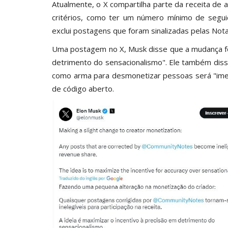
Ocorrências
Atualmente, o X compartilha parte da receita de
critérios, como ter um número mínimo de seguid
exclui postagens que foram sinalizadas pelas N
Uma postagem no X, Musk disse que a mudança foi 
detrimento do sensacionalismo". Ele também diss
como arma para desmonetizar pessoas será "ime
de código aberto.
nto transportava
Acidente com paraquedista ma
expectador e fere duas
pardalnoticias
Out 8, 2023
0