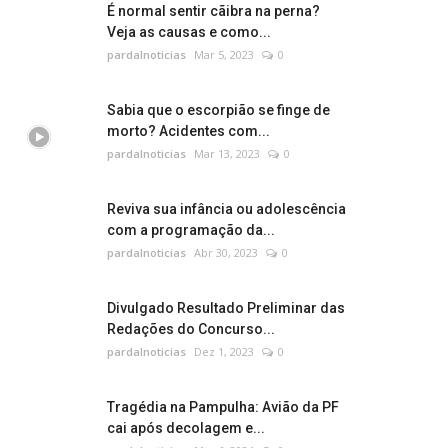
É normal sentir cãibra na perna?
Veja as causas e como...
pardalnoticias
Mar 5, 2023
0
Sabia que o escorpião se finge de
morto? Acidentes com...
pardalnoticias
Mar 13, 2023
0
Reviva sua infância ou adolescência
com a programação da...
pardalnoticias
Abr 30, 2023
0
Divulgado Resultado Preliminar das
Redações do Concurso...
pardalnoticias
Dez 1, 2023
0
Tragédia na Pampulha: Avião da PF
cai após decolagem e...