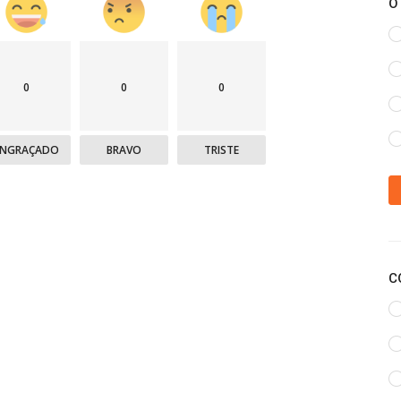
O
0
0
0
ENGRAÇADO
BRAVO
TRISTE
C