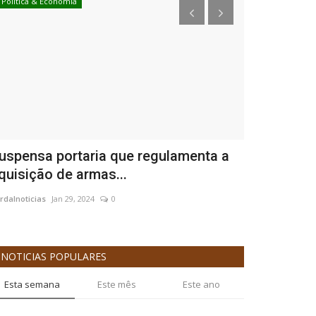
Política & Economia
Concurso
uspensa portaria que regulamenta a
Caixa defi
quisição de armas...
Concurso 
rdalnoticias
Jan 29, 2024
0
pardalnoticias
Ja
NOTICIAS POPULARES
Esta semana
Este mês
Este ano