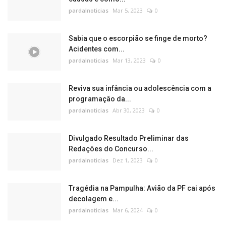
pardalnoticias
Mar 5, 2023
0
Sabia que o escorpião se finge de morto?
Acidentes com...
pardalnoticias
Mar 13, 2023
0
Reviva sua infância ou adolescência com a
programação da...
pardalnoticias
Abr 30, 2023
0
Divulgado Resultado Preliminar das
Redações do Concurso...
pardalnoticias
Dez 1, 2023
0
Tragédia na Pampulha: Avião da PF cai após
decolagem e...
pardalnoticias
Mar 6, 2024
0