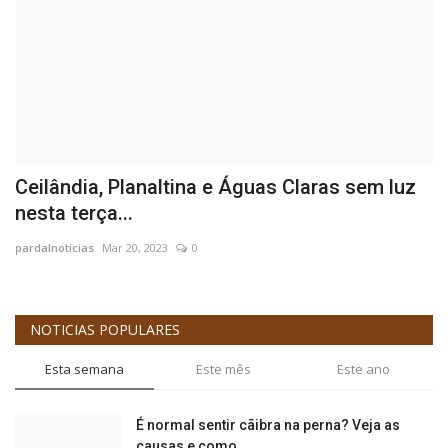
as
Ceilândia, Planaltina e Águas Claras sem luz
D
nesta terça...
n
pardalnoticias
Mar 20, 2023
0
pa
NOTICIAS POPULARES
Esta semana
Este mês
Este ano
É normal sentir cãibra na perna? Veja as
causas e como...