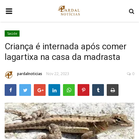
HOME
Saúde
DISTRITO FEDERAL
Criança é internada após comer
BRASIL
lagartixa na casa da madrasta
MUNDO
VÍDEOS VIRAIS
pardalnoticias
Nov 22, 2023
0
COMO ANUNCIAR
QUEM SOMOS
CONTATO