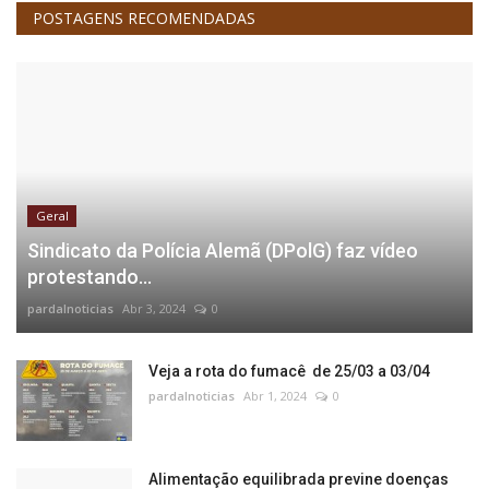
POSTAGENS RECOMENDADAS
Geral
Sindicato da Polícia Alemã (DPolG) faz vídeo
protestando...
pardalnoticias
Abr 3, 2024
0
Veja a rota do fumacê de 25/03 a 03/04
pardalnoticias
Abr 1, 2024
0
Alimentação equilibrada previne doenças